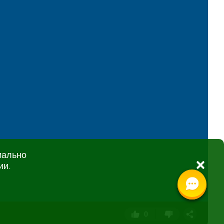
мально
ии.
0