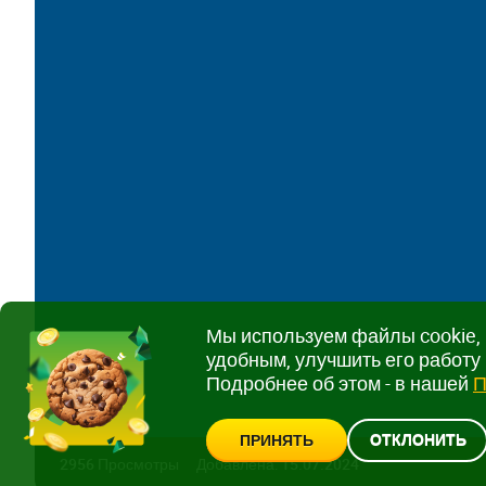
Мы используем файлы cookie,
удобным, улучшить его работ
Подробнее об этом - в нашей
П
ОТКЛОНИТЬ
ПРИНЯТЬ
2956
Просмотры
Добавлена:
15.07.2024