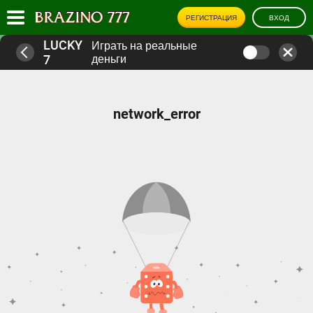
РЕГИСТРАЦИЯ
ВХОД
LUCKY
Играть на реальные
7
деньги