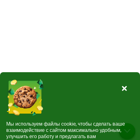
Мы используем файлы cookie, чтобы сделать ваше
взаимодействие с сайтом максимально удобным,
улучшить его работу и предлагать вам