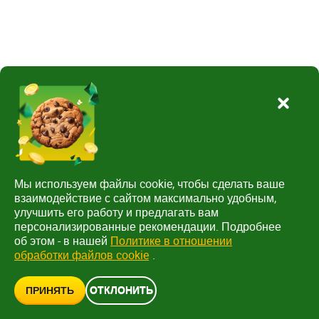
Мы используем файлы cookie, чтобы сделать ваше
взаимодействие с сайтом максимально удобным,
улучшить его работу и предлагать вам
персонализированные рекомендации. Подробнее
об этом - в нашей
Политике в отношении
обработки файлов cookie
.
ОТКЛОНИТЬ
ПРИНЯТЬ