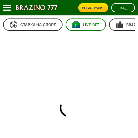
РЕГИСТРАЦИЯ
ВХОД
СТАВКИ НА СПОРТ
LIVE-BET
BRAZI