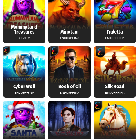
MummyLand
Treasures
Minotaur
Fruletta
BELATRA
ENDORPHINA
ENDORPHINA
Cyber Wolf
Book of Oil
Silk Road
ENDORPHINA
ENDORPHINA
ENDORPHINA