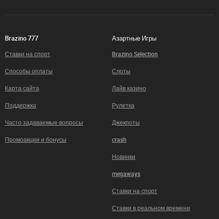
удобный интерфейс, быстрый доступ с мобильных устройств и честные
условия игры. А для тех, кто ищет разнообразие, в
777 казино
представлен выбор краш-игр, где можно протестировать стратегию в
демо-режиме или перейти к полноценной игре на деньги.
Brazino 777
Азартные Игры
КРАШ ИГРЫ КАЗИНО - ОБЪЯСНЕНИЕ МЕХАНИКИ И ПРАВИЛ
Crash игры казино построены на простом, но захватывающем цикле: игрок
Ставки на спорт
Brazino Selection
делает ставку, после чего множитель начинает расти в реальном времени.
Чем дольше длится раунд, тем выше становится коэффициент, однако в
Способы оплаты
Слоты
любой момент может произойти «краш». Задача игрока — нажать cash-out
до падения графика, чтобы зафиксировать выигрыш. Такой формат
Карта сайта
Лайв казино
выделяет казино краш среди других жанров азартных развлечений: здесь
Поддержка
Рулетка
каждое действие зависит не только от удачи, но и от реакции, стратегии и
умения управлять риском.
Часто задаваемые вопросы
Джекпоты
Современные crash-игры предлагают дополнительные функции:
автокэш-аут
— автоматический выход при достижении выбранного
Промоакции и бонусы
crash
множителя;
двойные ставки
— возможность играть одновременно по разным
Новинки
стратегиям (например, осторожной и рискованной);
автостоп
— настройка лимитов по выигрышу или проигрышу.
megaways
Все исходы формируются случайным образом, поэтому ни одна стратегия
не гарантирует результат, а каждая сессия остаётся уникальной.
Ставки на спорт
МНОЖИТЕЛЬ И РИСК/ДОХОДНОСТЬ
Главная особенность жанра — растущий множитель. С одной стороны,
Ставки в реальном времени
чем дольше игрок ждёт, тем выше потенциальная доходность. С другой —