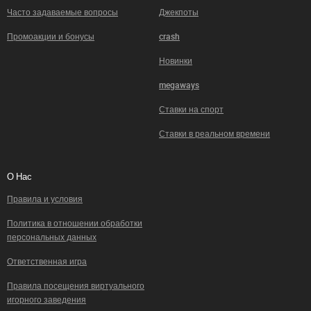
Часто задаваемые вопросы
Джекпоты
Промоакции и бонусы
crash
Новинки
megaways
Ставки на спорт
Ставки в реальном времени
О Нас
Правила и условия
Политика в отношении обработки
персональных данных
Ответственная игра
Правила посещения виртуального
игорного заведения