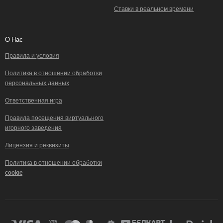
Ставки в реальном времени
О Нас
Правила и условия
Политика в отношении обработки
персональных данных
Ответственная игра
Правила посещения виртуального
игорного заведения
Лицензия и реквизиты
Политика в отношении обработки
cookie