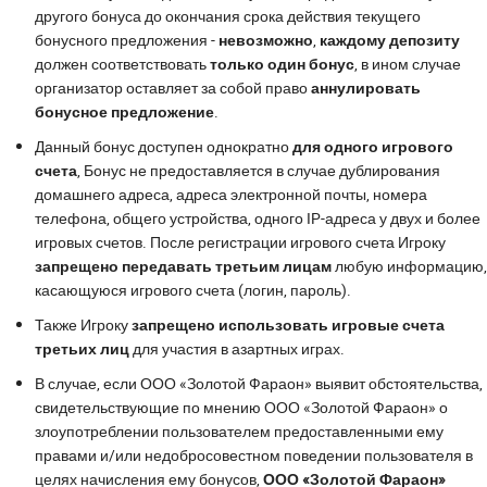
другого бонуса до окончания срока действия текущего
бонусного предложения -
невозможно
,
каждому депозиту
должен соответствовать
только один бонус
, в ином случае
организатор оставляет за собой право
аннулировать
бонусное предложение
.
Данный бонус доступен однократно
для одного игрового
счета
, Бонус не предоставляется в случае дублирования
домашнего адреса, адреса электронной почты, номера
телефона, общего устройства, одного IP-адреса у двух и более
игровых счетов. После регистрации игрового счета Игроку
запрещено передавать третьим лицам
любую информацию,
касающуюся игрового счета (логин, пароль).
Также Игроку
запрещено использовать игровые счета
третьих лиц
для участия в азартных играх.
В случае, если ООО «Золотой Фараон» выявит обстоятельства,
свидетельствующие по мнению ООО «Золотой Фараон» о
злоупотреблении пользователем предоставленными ему
правами и/или недобросовестном поведении пользователя в
целях начисления ему бонусов,
ООО «Золотой Фараон»