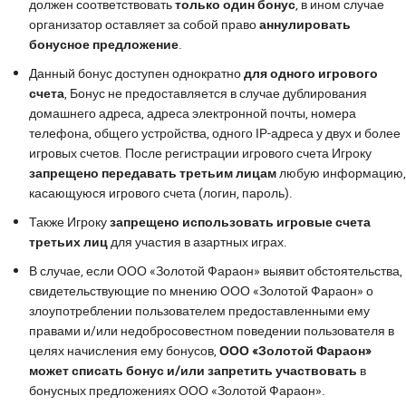
должен соответствовать
только один бонус
, в ином случае
организатор оставляет за собой право
аннулировать
бонусное предложение
.
Данный бонус доступен однократно
для одного игрового
счета
, Бонус не предоставляется в случае дублирования
домашнего адреса, адреса электронной почты, номера
телефона, общего устройства, одного IP-адреса у двух и более
игровых счетов. После регистрации игрового счета Игроку
запрещено передавать третьим лицам
любую информацию,
касающуюся игрового счета (логин, пароль).
Также Игроку
запрещено использовать игровые счета
третьих лиц
для участия в азартных играх.
В случае, если ООО «Золотой Фараон» выявит обстоятельства,
свидетельствующие по мнению ООО «Золотой Фараон» о
злоупотреблении пользователем предоставленными ему
правами и/или недобросовестном поведении пользователя в
целях начисления ему бонусов,
ООО «Золотой Фараон»
может списать бонус и/или запретить участвовать
в
бонусных предложениях ООО «Золотой Фараон».