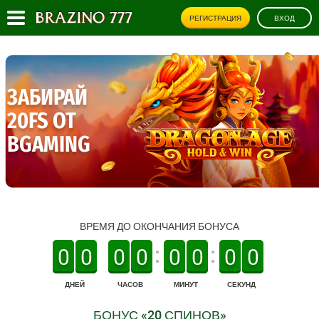
РЕГИСТРАЦИЯ
ВХОД
ЗАБИРАЙ
20FS ОТ
BGAMING
ВРЕМЯ ДО ОКОНЧАНИЯ БОНУСА
0
0
0
0
0
0
0
0
ДНЕЙ
ЧАСОВ
МИНУТ
СЕКУНД
БОНУС «20 СПИНОВ»