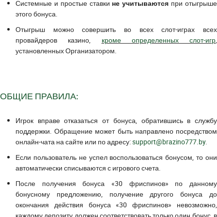
Системные и простые ставки
не учитываются
при отыгрыш
этого бонуса.
Отыгрыш можно совершить во всех слот-играх всех
провайдеров казино,
кроме определенных слот-игр
,
установленных Организатором.
ОБЩИЕ ПРАВИЛА:
Игрок вправе отказаться от бонуса, обратившись в службу
поддержки. Обращение может быть направлено посредством
онлайн-чата на сайте или по адресу:
support@brazino777.by
.
Если пользователь не успел воспользоваться бонусом, то они
автоматически списываются с игрового счета.
После получения бонуса «30 фриспинов» по данному
бонусному предложению, получение другого бонуса до
окончания действия бонуса «30 фриспинов» невозможно,
каждому депозиту должен соответствовать только один бонус, в