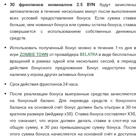
30 фриспинов номиналом 2.5 BYN
будут зачислен
автоматически в течение нескольких минут после выполнения
всех условий предоставления бонуса. Если сумма ставки
больше, чем номинал бонуса или суммы остатка бонуса, ставка
совершается с использованием собственных денежных
средств.
Использовать полученный бонус можно в течение 1-го дня в
игре
ZOMBIE TOWN
от провайдера
BELATRA
в виде бесплатных
вращений в рамках одной или нескольких сессий, в период
действия бонусного предложения. Бонус недоступен при
наличии у игрока других активных бонусов.
Срок действия фриспинов 24 часа.
После реализации бонуса выигранные средства зачисляются
на бонусный баланс. Для перевода средств с бонусного
баланса на основной счёт бонус должен быть отыгран в 30-ти
кратном размере (вейджер х30). Ставка бонуса составляет X30,
что означает, что игрок должен делать ставки в слот-игр на
общую сумму, в 30 раз превышающую сумму бонуса. После
этого сумма бонуса начисляется на основной счёт и доступна