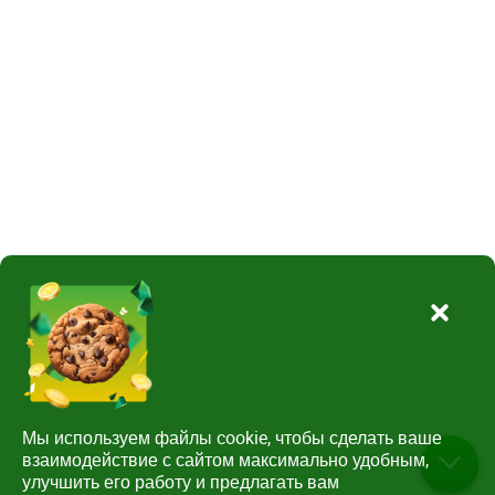
Мы используем файлы cookie, чтобы сделать ваше
взаимодействие с сайтом максимально удобным,
улучшить его работу и предлагать вам