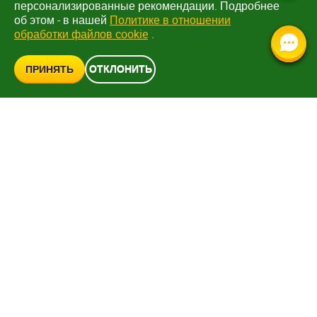
персонализированные рекомендации. Подробнее
об этом - в нашей
Политике в отношении
обработки файлов cookie
.
ОТКЛОНИТЬ
ПРИНЯТЬ
Brazino 777
Азартные Игры
Ставки на спорт
Brazino Selection
Способы оплаты
Слоты
Карта сайта
Лайв казино
Поддержка
Рулетка
Часто задаваемые вопросы
Джекпоты
Промоакции и бонусы
crash