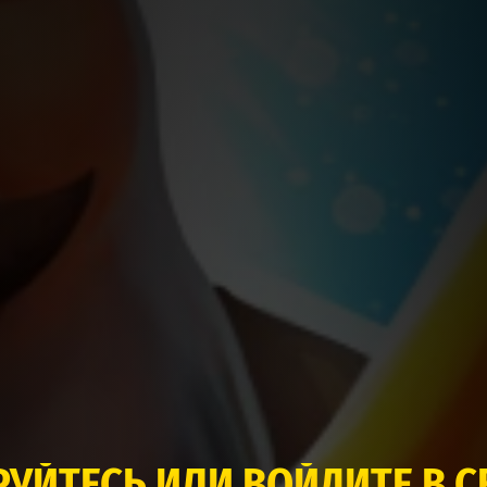
УЙТЕСЬ ИЛИ ВОЙДИТЕ В С