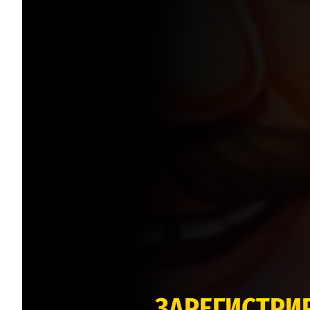
ЗАРЕГИСТРИР