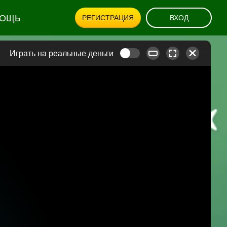
ОЩЬ
РЕГИСТРАЦИЯ
ВХОД
Играть на реальные деньги