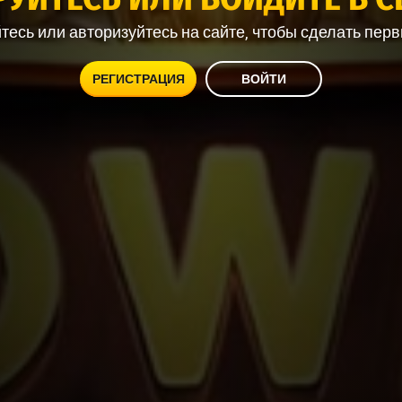
есь или авторизуйтесь на сайте, чтобы сделать перв
РЕГИСТРАЦИЯ
ВОЙТИ