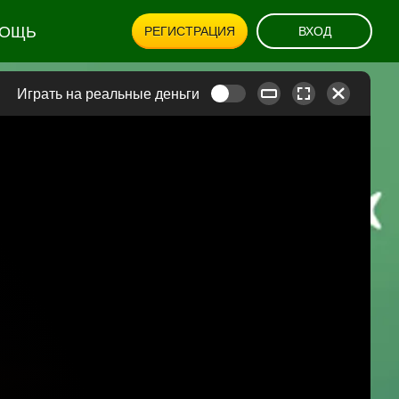
ОЩЬ
РЕГИСТРАЦИЯ
ВХОД
Играть на реальные деньги