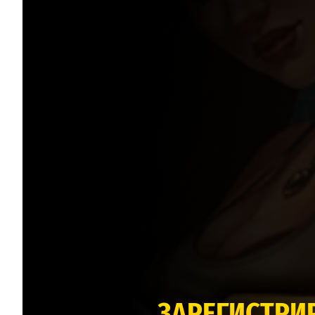
ЗАРЕГИСТРИР