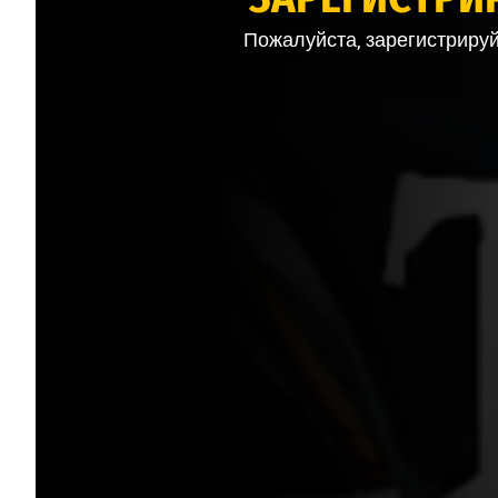
Пожалуйста, зарегистрируйт