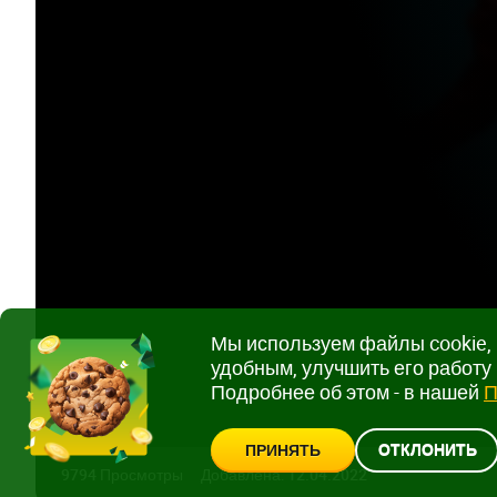
Мы используем файлы cookie,
удобным, улучшить его работ
Подробнее об этом - в нашей
П
ОТКЛОНИТЬ
ПРИНЯТЬ
9794
Просмотры
Добавлена:
12.04.2022