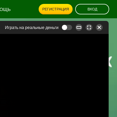
ОЩЬ
РЕГИСТРАЦИЯ
ВХОД
Играть на реальные деньги