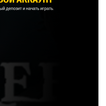
ый депозит и начать играть.