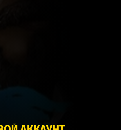
ВОЙ АККАУНТ