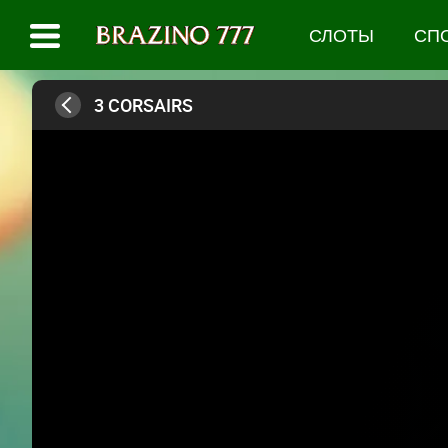
СЛОТЫ
СП
3 CORSAIRS