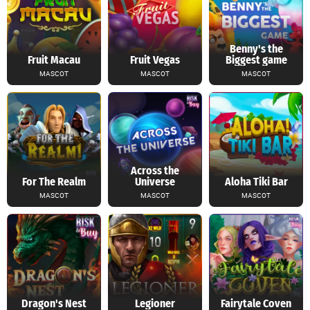
Benny's the
Fruit Macau
Fruit Vegas
Biggest game
MASCOT
MASCOT
MASCOT
Across the
For The Realm
Universe
Aloha Tiki Bar
MASCOT
MASCOT
MASCOT
Dragon's Nest
Legioner
Fairytale Coven