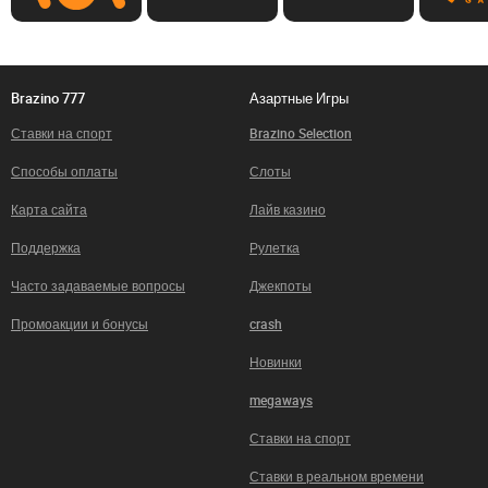
Brazino 777
Азартные Игры
Ставки на спорт
Brazino Selection
Способы оплаты
Слоты
Карта сайта
Лайв казино
Поддержка
Рулетка
Часто задаваемые вопросы
Джекпоты
Промоакции и бонусы
crash
Новинки
megaways
Ставки на спорт
Ставки в реальном времени