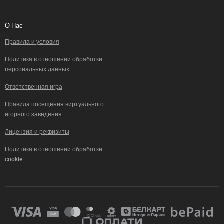
О Нас
Правила и условия
Политика в отношении обработки
персональных данных
Ответственная игра
Правила посещения виртуального
игорного заведения
Лицензия и реквизиты
Политика в отношении обработки
cookie