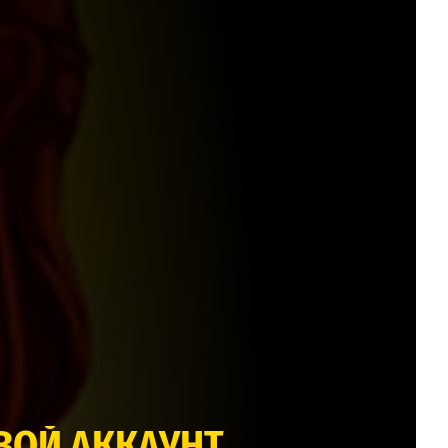
ВОЙ АККАУНТ