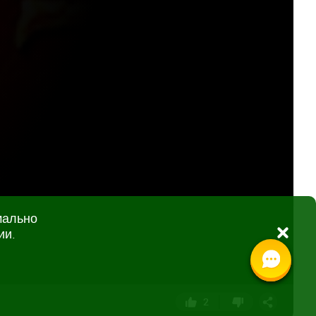
мально
ии.
2