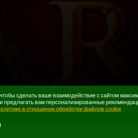
 чтобы сделать ваше взаимодействие с сайтом макси
у и предлагать вам персонализированные рекомендац
олитике в отношении обработки файлов cookie
.