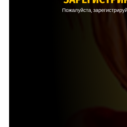
Пожалуйста, зарегистрируйт