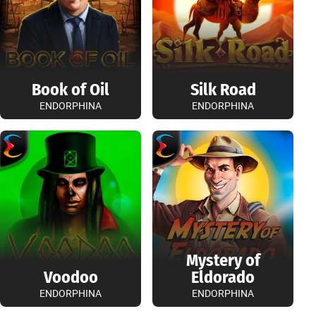
Book of Oil
Silk Road
ENDORPHINA
ENDORPHINA
Mystery of
Voodoo
Eldorado
ENDORPHINA
ENDORPHINA