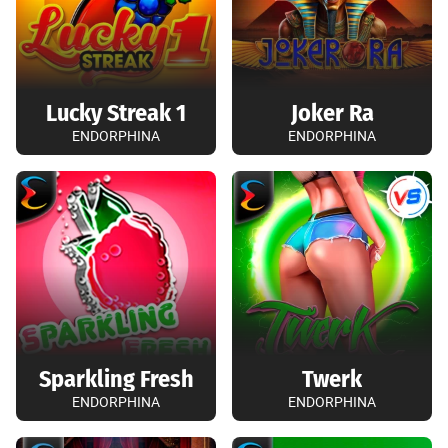
Lucky Streak 1
Joker Ra
ENDORPHINA
ENDORPHINA
Sparkling Fresh
Twerk
ENDORPHINA
ENDORPHINA