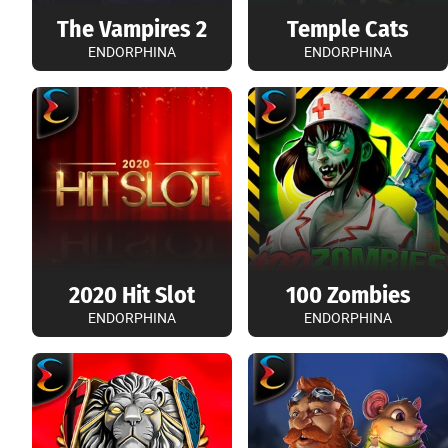
The Vampires 2
Temple Cats
ENDORPHINA
ENDORPHINA
2020 Hit Slot
100 Zombies
ENDORPHINA
ENDORPHINA