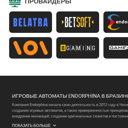
ПРОВАЙДЕРЫ
ИГРОВЫЕ АВТОМАТЫ ENDORPHINA В БРАЗИН
Компания Endorphina начала свою деятельность в 2012 году в Чех
созданию игровых автоматов, а также приверженностью принципам 
внедрении инноваций, создании оригинальных сюжетов и постоян
ПОЗИЦИИ ENDORPHINA SLOTS НА РЫНКЕ БЕЛАРУСИ
ПОКАЗАТЬ БОЛЬШЕ