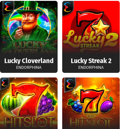
Lucky Cloverland
Lucky Streak 2
ENDORPHINA
ENDORPHINA