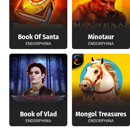
Book Of Santa
Minotaur
ENDORPHINA
ENDORPHINA
Book of Vlad
Mongol Treasures
ENDORPHINA
ENDORPHINA