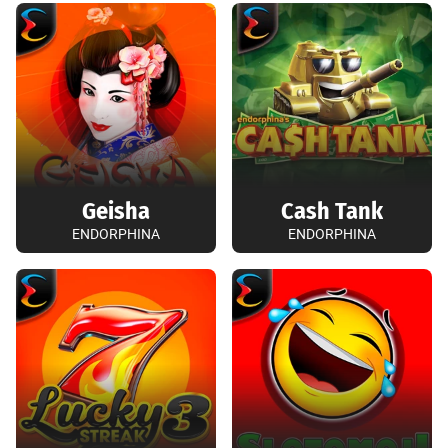
Geisha
Cash Tank
ENDORPHINA
ENDORPHINA