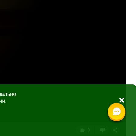
мально
ии.
0