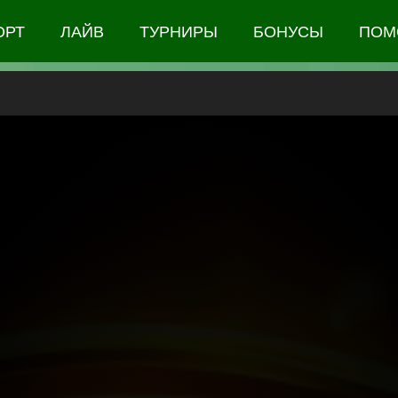
ОРТ
ЛАЙВ
ТУРНИРЫ
БОНУСЫ
ПОМ