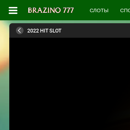
СЛОТЫ
СП
2022 HIT SLOT