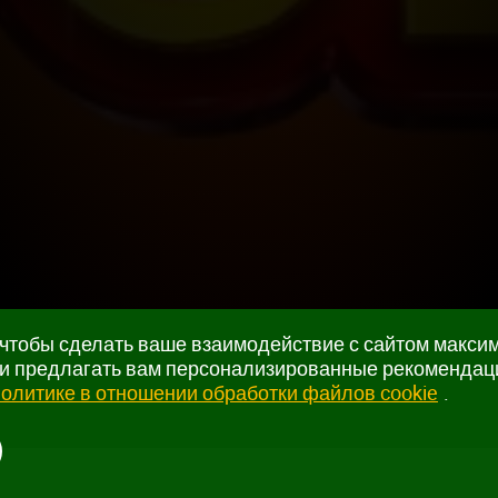
 чтобы сделать ваше взаимодействие с сайтом макси
у и предлагать вам персонализированные рекомендац
олитике в отношении обработки файлов cookie
.