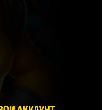
ВОЙ АККАУНТ