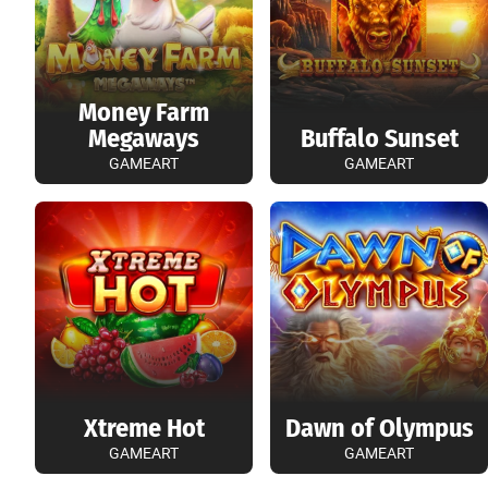
Money Farm
Megaways
Buffalo Sunset
GAMEART
GAMEART
Xtreme Hot
Dawn of Olympus
GAMEART
GAMEART