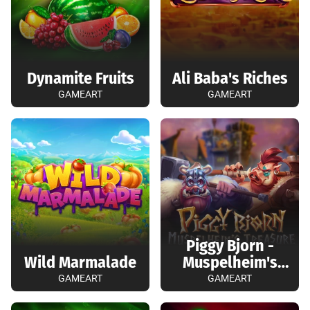
Dynamite Fruits
Ali Baba's Riches
GAMEART
GAMEART
Piggy Bjorn -
Wild Marmalade
Muspelheim's
Treasure
GAMEART
GAMEART