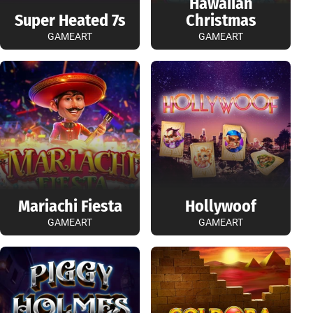
Hawaiian
Super Heated 7s
Christmas
GAMEART
GAMEART
Mariachi Fiesta
Hollywoof
GAMEART
GAMEART