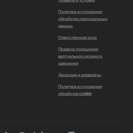
произведение искусства: детально прорисованные символы, плавная
южет — будь то приключения по джунглям, исследование древних
Политика в отношении
обработки персональных
G), обеспечивающие честность результатов. Провайдер работает
данных
гры в независимых лабораториях, подтверждая их прозрачность и
Ответственная игра
роков по всему миру.
Правила посещения
 ценят опытные игроки. В каталоге представлены как
виртуального игорного
вой стиль игры.
заведения
ители и бонусные раунды, средний RTP держится на
Лицензия и реквизиты
Игра отличается стабильной математикой и привлекательным
Политика в отношении
обработки cookie
то ценит понятные механики и ровный игровой баланс.
атильность и потенциал крупных серий выигрышей.
льные игровые сессии.
слоты — с высокой отдачей, оригинальными механиками и
мой математикой, проверяемыми показателями отдачи и