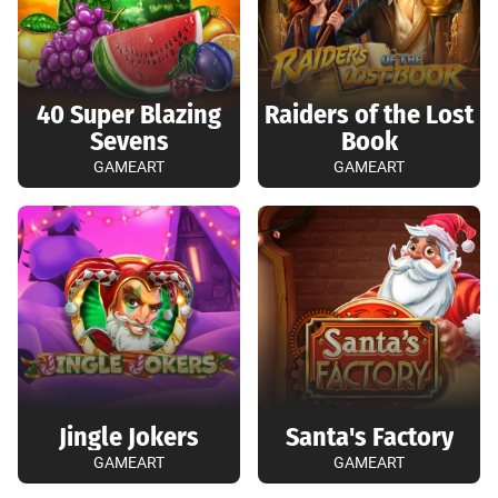
40 Super Blazing
Raiders of the Lost
Sevens
Book
GAMEART
GAMEART
Jingle Jokers
Santa's Factory
GAMEART
GAMEART