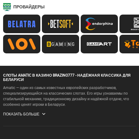
ПРОВАЙДЕРЫ
СЛОТЫ AMATIC В КАЗИНО BRAZINO777 - НАДЁЖНАЯ КЛАССИКА ДЛЯ
БЕЛАРУСИ
Amatic — один из самых известных европейских разработчиков,
специализирующийся на классических слотах. Его игры узнаваемы по
стабильной механике, традиционному дизайну и надёжной отдаче, что
особенно ценят игроки в Беларуси.
Игровые автоматы бренда представлены на платформе Brazino777 —
ПОКАЗАТЬ БОЛЬШЕ
легальном казино с лицензией, интерфейсом на русском языке и
поддержкой BYN. Здесь можно играть как в демо, так и на реальные
деньги. Благодаря этому игры Amatic доступны всем, кто предпочитает
комфортное и безопасное
казино онлайн
.
ОБЗОР ПРОВАЙДЕРА AMATIC: ИСТОРИЯ И РЕПУТАЦИЯ