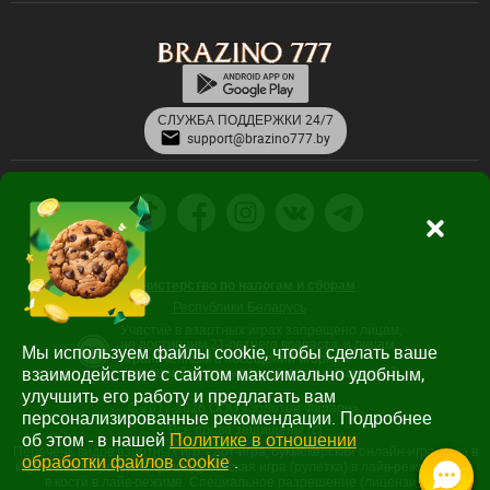
Фриспины, риск-
Book of Aztec
96%
Средняя
Приключения
игра
Bells on Fire
95.9%
Низкая
Фрукты
Классический слот
Джокеры,
Упрощённая
Lucky Joker 5
97%
Средняя
фрукты
механика
СЛУЖБА ПОДДЕРЖКИ 24/7
Слоты этого провайдера ценят за простоту правил и атмосферу
support@brazino777.by
классических автоматов. Подобные
слоты онлайн
давно стали выбором
тех, кто ищет знакомую механику и надёжный игровой процесс. При этом
Amatic slots online отлично работают как на десктопах, так и на мобильных
устройствах.
ОСОБЕННОСТИ МАТЕМАТИКИ И МЕХАНИК AMATIC GAMES
Игровые автоматы в Amatic casino построены на простых и понятных
принципах. В основе лежат классические линии выплат, фиксированные
джекпоты и традиционная риск-игра, которая позволяет увеличить
Министерство по налогам и сборам
выигрыш сразу после удачного спина. Именно эта функция «удвоения»
Республики Беларусь
стала одной из визитных карточек компании и встречается у конкурентов
Участие в азартных играх запрещено лицам,
гораздо реже.
не достигшим 21-летнего возраста, и лицам,
Мы используем файлы cookie, чтобы сделать ваше
ограниченным в посещении игорных
Волатильность у слотов в большинстве случаев средняя, благодаря чему
взаимодействие с сайтом максимально удобным,
заведений, виртуальных игорных заведений.
выигрыши выпадают регулярно, но остаются сбалансированными по
улучшить его работу и предлагать вам
размеру. RTP держится на уровне 95–97%, что соответствует
© 2017-2026 ООО «Золотой Фараон».
персонализированные рекомендации. Подробнее
международным стандартам и обеспечивает честные условия для
Все права защищены (с)
об этом - в нашей
Политике в отношении
игроков.
Перечень видов азартных игр: слот-игра, букмекерская онлайн-игра, игра в
обработки файлов cookie
.
Ключевые особенности, которые выделяют автоматы Amatic:
карты в лайв-режиме; цилиндрическая игра (рулетка) в лайв-режиме, игра
простые правила и интуитивная механика;
в кости в лайв-режиме. Специальное разрешение (лицензия) №