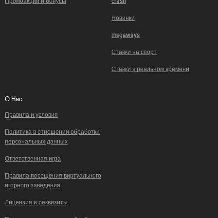
Промоакции и бонусы
crash
Новинки
megaways
Ставки на спорт
Ставки в реальном времени
О Нас
Правила и условия
Политика в отношении обработки
персональных данных
Ответственная игра
Правила посещения виртуального
игорного заведения
Лицензия и реквизиты