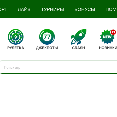
ОРТ
ЛАЙВ
ТУРНИРЫ
БОНУСЫ
ПОМ
РУЛЕТКА
ДЖЕКПОТЫ
CRASH
НОВИНК