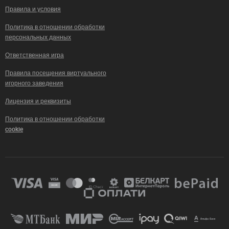
моментально, анимации не тормозят даже на слабых устройствах, а
Правила и условия
интерфейс интуитивно понятен. Это делает автоматы удобными как для
новичков, так и для опытных игроков.
Политика в отношении обработки
Также стоит выделить фирменные игровые особенности:
персональных данных
покупка бонусных раундов,
расширяющиеся дикие символы,
Ответственная игра
множители,
серийные коллекции с общей тематикой.
Правила посещения виртуального
Игры рассчитаны на широкий диапазон ставок, включая низкие и средние
игорного заведения
значения. Благодаря этому даже при минимальном бюджете можно
получить полноценный игровой опыт.
Лицензия и реквизиты
Именно такие характеристики делают слоты этого разработчика
особенно привлекательными для игроков, которым важна не только
Политика в отношении обработки
графика, но и динамика с возможностью выигрыша в каждом спине.
cookie
МЕХАНИКИ, КОТОРЫЕ ДЕЛАЮТ SPINOMENAL GAMES УНИКАЛЬНЫМИ
Одна из причин, почему Spinomenal slots так популярны — это
разнообразие механик, которые делают каждый игровой сеанс
уникальным. Разработчик использует богатый набор функций,
позволяющих адаптировать игру под любой стиль — от размеренного до
максимально азартного.
Вот ключевые особенности, за которые особенно ценят эти автоматы:
Buy Feature
— возможность купить бонусный раунд, не дожидаясь
активации по классическим условиям. Подходит тем, кто не любит
ждать и хочет сразу перейти к фриспинам или особым режимам.
Expanding Symbols
— особенно часто встречаются в «книжных»